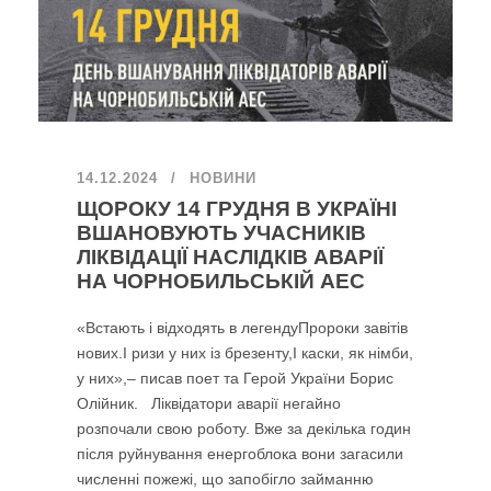
14.12.2024
НОВИНИ
ЩОРОКУ 14 ГРУДНЯ В УКРАЇНІ
ВШАНОВУЮТЬ УЧАСНИКІВ
ЛІКВІДАЦІЇ НАСЛІДКІВ АВАРІЇ
НА ЧОРНОБИЛЬСЬКІЙ АЕС
«Встають і відходять в легендуПророки завітів
нових.І ризи у них із брезенту,І каски, як німби,
у них»,– писав поет та Герой України Борис
Олійник. Ліквідатори аварії негайно
розпочали свою роботу. Вже за декілька годин
після руйнування енергоблока вони загасили
численні пожежі, що запобігло займанню